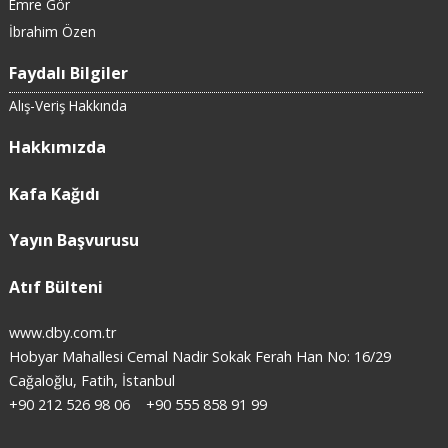
Emre Gör
İbrahim Özen
Faydalı Bilgiler
Alış-Veriş Hakkında
Hakkımızda
Kafa Kağıdı
Yayın Başvurusu
Atıf Bülteni
www.dby.com.tr
Hobyar Mahallesi Cemal Nadir Sokak Ferah Han No: 16/29
Cağaloğlu, Fatih, İstanbul
+90 212 526 98 06
+90 555 858 91 99