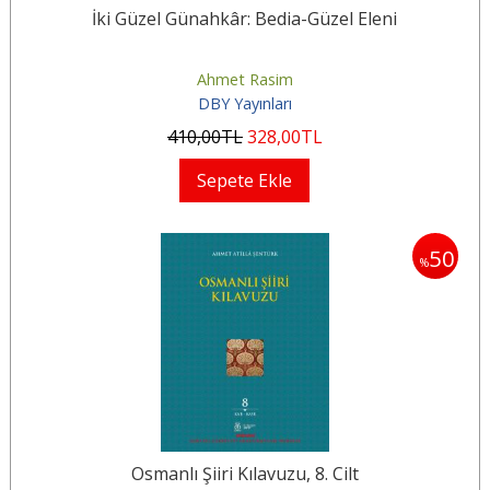
İki Güzel Günahkâr: Bedia-Güzel Eleni
Ahmet Rasim
DBY Yayınları
410
,00
TL
328
,00
TL
Sepete Ekle
50
%
Osmanlı Şiiri Kılavuzu, 8. Cilt