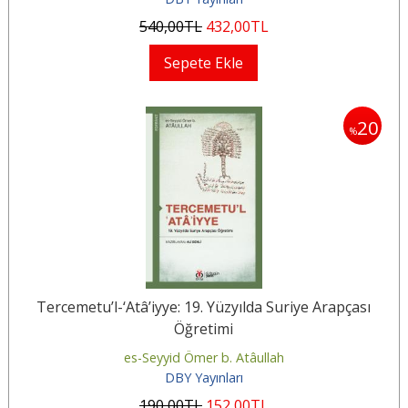
540
,00
TL
432
,00
TL
Sepete Ekle
20
%
Tercemetu’l-‘Atâ’iyye: 19. Yüzyılda Suriye Arapçası
Öğretimi
es-Seyyid Ömer b. Atâullah
DBY Yayınları
190
,00
TL
152
,00
TL