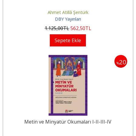
Ahmet Atillâ Şentürk
DBY Yayınları
1.125
,00
TL
562
,50
TL
Sepete Ekle
20
%
Metin ve Minyatür Okumaları I-II-III-IV