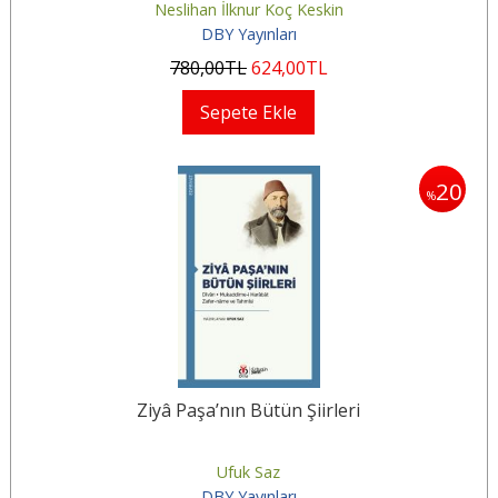
Neslihan İlknur Koç Keskin
DBY Yayınları
780
,00
TL
624
,00
TL
Sepete Ekle
20
%
Ziyâ Paşa’nın Bütün Şiirleri
Ufuk Saz
DBY Yayınları