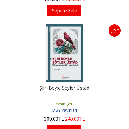
Sepete Ekle
20
%
Şiiri Böyle Söyler Üstâd
Yasin Şen
DBY Yayınları
300
,00
TL
240
,00
TL