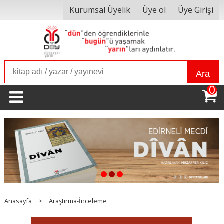
Kurumsal Üyelik
Üye ol
Üye Girişi
Ara
0
1
2
3
Anasayfa
>
Araştırma-İnceleme