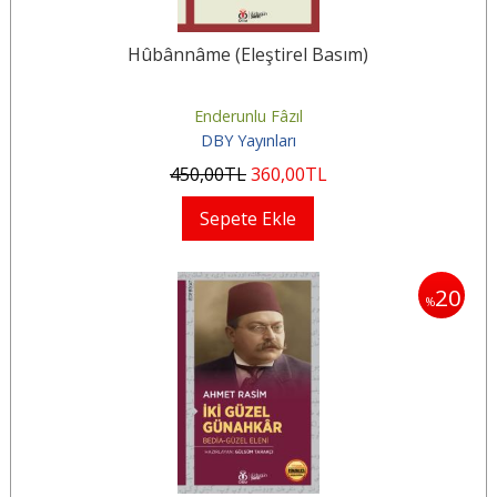
Hûbânnâme (Eleştirel Basım)
Enderunlu Fâzıl
DBY Yayınları
450
,00
TL
360
,00
TL
Sepete Ekle
20
%