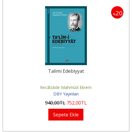
20
%
Talimi Edebiyyat
Recâîzâde Mahmûd Ekrem
DBY Yayınları
940
,00
TL
752
,00
TL
Sepete Ekle