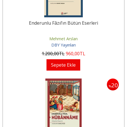
Enderunlu Fâzıl’ın Bütün Eserleri
Mehmet Arslan
DBY Yayınları
1.200
,00
TL
960
,00
TL
Sepete Ekle
20
%