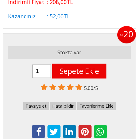
İndirimli Fiyat
:
208
,00
TL
Kazancınız
:
52
,00
TL
20
%
Stokta var
Sepete Ekle
5.00/5
Tavsiye et
Hata bildir
Favorilerime Ekle