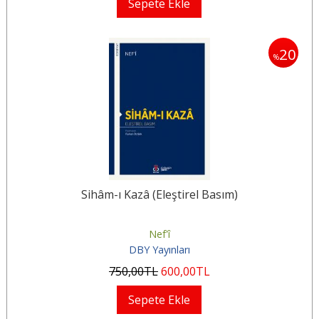
Sepete Ekle
20
%
Sihâm-ı Kazâ (Eleştirel Basım)
Nef'î
DBY Yayınları
750
,00
TL
600
,00
TL
Sepete Ekle