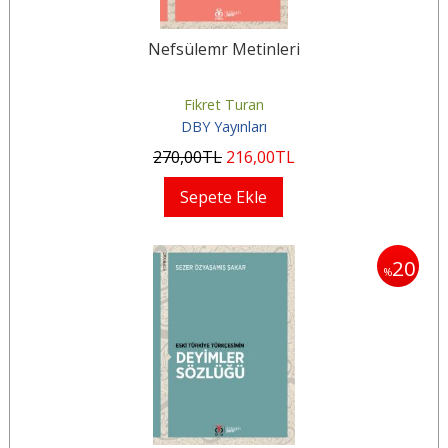
Nefsülemr Metinleri
Fikret Turan
DBY Yayınları
270
,00
TL
216
,00
TL
Sepete Ekle
20
%