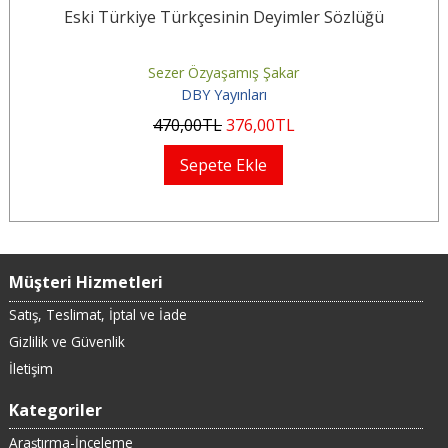
Eski Türkiye Türkçesinin Deyimler Sözlüğü
Sezer Özyaşamış Şakar
DBY Yayınları
470
,00
TL
376
,00
TL
Sepete Ekle
Müşteri Hizmetleri
Satış, Teslimat, İptal ve İade
Gizlilik ve Güvenlik
İletişim
Kategoriler
Araştırma-İnceleme