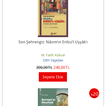
Son Şehrengiz: Nâzım’ın Enîsü’l-Uşşâk’ı
M. Fatih Köksal
DBY Yayınları
300
,00
TL
240
,00
TL
Sepete Ekle
20
%