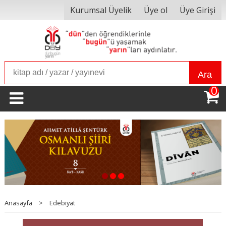
Kurumsal Üyelik
Üye ol
Üye Girişi
Ara
0
1
2
3
Anasayfa
>
Edebiyat