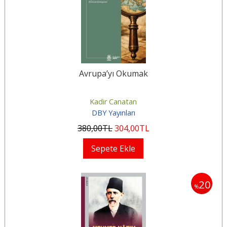
Avrupa’yı Okumak
Kadir Canatan
DBY Yayınları
380
,00
TL
304
,00
TL
Sepete Ekle
20
%