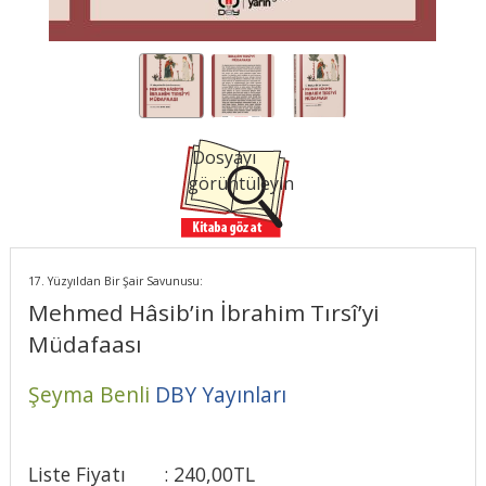
Dosyayı
görüntüleyin
17. Yüzyıldan Bir Şair Savunusu:
Mehmed Hâsib’in İbrahim Tırsî’yi
Müdafaası
Şeyma Benli
DBY Yayınları
Liste Fiyatı
:
240
,00
TL