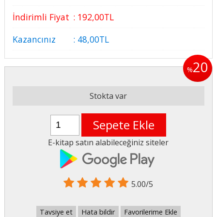
İndirimli Fiyat
:
192
,00
TL
Kazancınız
:
48
,00
TL
20
%
Stokta var
Sepete Ekle
E-kitap satın alabileceğiniz siteler
5.00/5
Tavsiye et
Hata bildir
Favorilerime Ekle