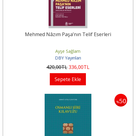
Mehmed Nâzım Paşa’nın Telif Eserleri
Ayşe Sağlam
DBY Yayınları
420
,00
TL
336
,00
TL
Sepete Ekle
50
%