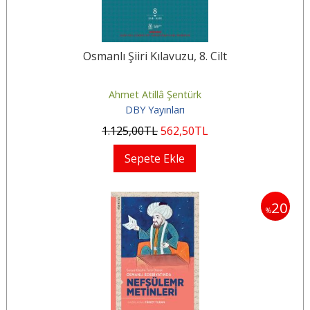
Osmanlı Şiiri Kılavuzu, 8. Cilt
Ahmet Atillâ Şentürk
DBY Yayınları
1.125
,00
TL
562
,50
TL
Sepete Ekle
20
%