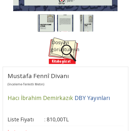
Dosyayı
görüntüleyin
Mustafa Fennî Divanı
(İnceleme-Tenkitli Metin)
Hacı İbrahim Demirkazık
DBY Yayınları
Liste Fiyatı
:
810
,00
TL