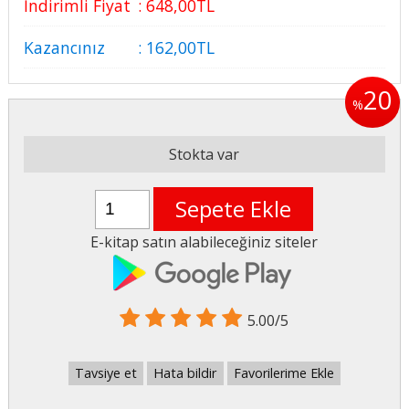
İndirimli Fiyat
:
648
,00
TL
Kazancınız
:
162
,00
TL
20
%
Stokta var
Sepete Ekle
E-kitap satın alabileceğiniz siteler
5.00/5
Tavsiye et
Hata bildir
Favorilerime Ekle