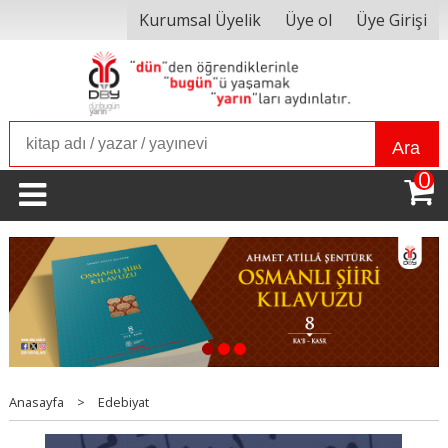
Kurumsal Üyelik
Üye ol
Üye Girişi
Ara
0
1
2
3
Anasayfa
>
Edebiyat