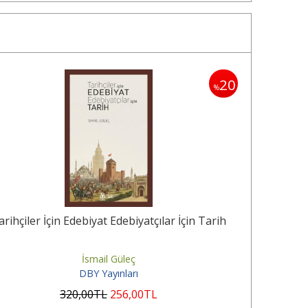
20
%
arihçiler İçin Edebiyat Edebiyatçılar İçin Tarih
İsmail Güleç
DBY Yayınları
320
,00
TL
256
,00
TL