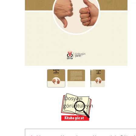
Dosyayı
görüntüleyin