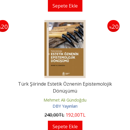
Sepete Ekle
20
20
%
%
Türk Şiirinde Estetik Öznenin Epistemolojik
Dönüşümü
Mehmet Ali Gündoğdu
DBY Yayınları
240
,00
TL
192
,00
TL
Sepete Ekle