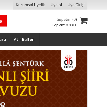
Kurumsal Üyelik
Üye ol
Üye Girişi
Sepetim (
0
)
ra
Toplam:
0
,00
TL
usu
Atıf Bülteni