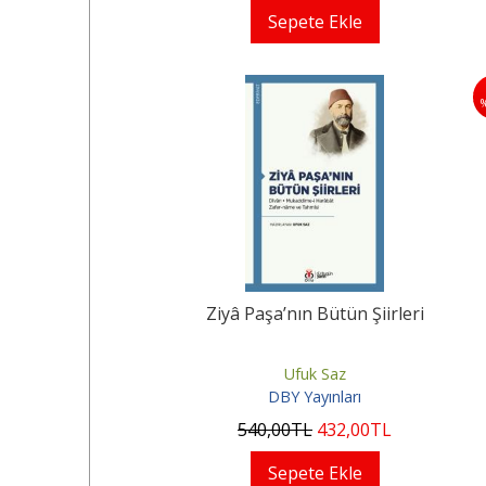
Sepete Ekle
Ziyâ Paşa’nın Bütün Şiirleri
Ufuk Saz
DBY Yayınları
540
,00
TL
432
,00
TL
Sepete Ekle