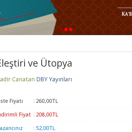
1
2
3
Eleştiri ve Ütopya
adir Canatan
DBY Yayınları
iste Fiyatı
:
260
,00
TL
ndirimli Fiyat
:
208
,00
TL
azancınız
:
52
,00
TL