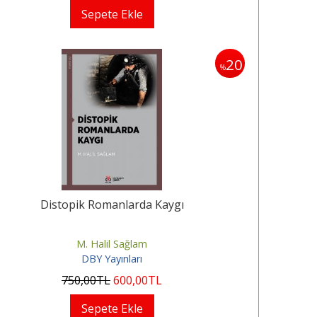
Sepete Ekle
20
%
Distopik Romanlarda Kaygı
M. Halil Sağlam
DBY Yayınları
750
,00
TL
600
,00
TL
Sepete Ekle