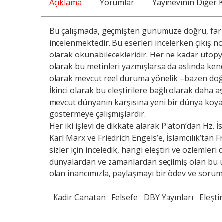
Açıklama
Yorumlar
Yayınevinin Diğer K
Bu çalışmada, geçmişten günümüze doğru, fark
incelenmektedir. Bu eserleri incelerken çıkış n
olarak okunabilecekleridir. Her ne kadar ütopya
olarak bu metinleri yazmışlarsa da aslında kendi
olarak mevcut reel duruma yönelik –bazen doğru
İkinci olarak bu eleştirilere bağlı olarak daha a
mevcut dünyanın karşısına yeni bir dünya ko
göstermeye çalışmışlardır.
Her iki işlevi de dikkate alarak Platon’dan Hz
Karl Marx ve Friedrich Engels’e, İslamcılık’tan
sizler için inceledik, hangi eleştiri ve özlemleri d
dünyalardan ve zamanlardan seçilmiş olan bu ü
olan inancımızla, paylaşmayı bir ödev ve soru
Kadir Canatan
Felsefe
DBY Yayınları
Eleşti