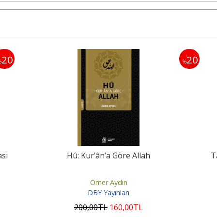
20
20
%
%
ası
Hû: Kur’ân’a Göre Allah
T
Ömer Aydın
DBY Yayınları
200
,00
TL
160
,00
TL