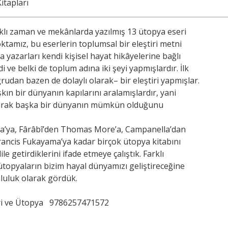
itapları
lı zaman ve mekânlarda yazılmış 13 ütopya eseri
oktamız, bu eserlerin toplumsal bir eleştiri metni
 yazarları kendi kişisel hayat hikâyelerine bağlı
 ve belki de toplum adına iki şeyi yapmışlardır. İlk
dan bazen de dolaylı olarak– bir eleştiri yapmışlar.
şkın bir dünyanın kapılarını aralamışlardır, yani
yarak başka bir dünyanın mümkün olduğunu
. İsa’ya, Fârâbî’den Thomas More’a, Campanella’dan
 Francis Fukayama’ya kadar birçok ütopya kitabını
ile getirdiklerini ifade etmeye çalıştık. Farklı
topyaların bizim hayal dünyamızı geliştireceğine
mluluk olarak gördük.
ri ve Ütopya
9786257471572