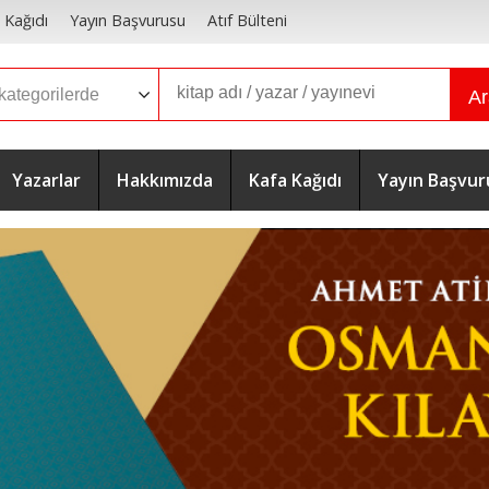
 Kağıdı
Yayın Başvurusu
Atıf Bülteni
A
Yazarlar
Hakkımızda
Kafa Kağıdı
Yayın Başvur