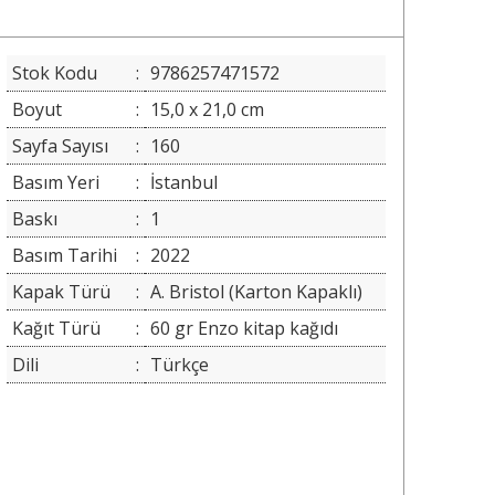
Stok Kodu
:
9786257471572
Boyut
:
15,0 x 21,0 cm
Sayfa Sayısı
:
160
Basım Yeri
:
İstanbul
Baskı
:
1
Basım Tarihi
:
2022
Kapak Türü
:
A. Bristol (Karton Kapaklı)
Kağıt Türü
:
60 gr Enzo kitap kağıdı
Dili
:
Türkçe