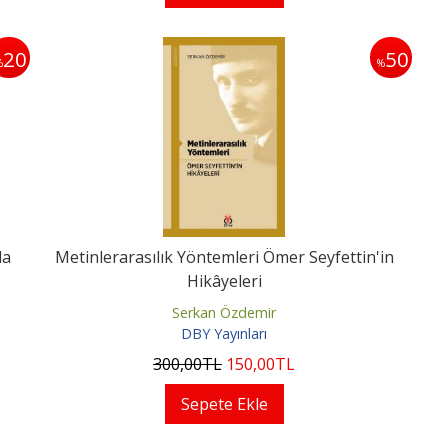
20
50
%
%
da
Metinlerarasılık Yöntemleri Ömer Seyfettin'in
Hikâyeleri
Serkan Özdemir
DBY Yayınları
300
,00
TL
150
,00
TL
Sepete Ekle