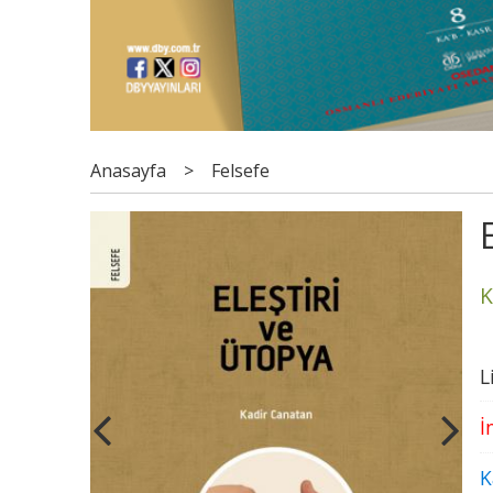
Anasayfa
>
Felsefe
K
L
İ
K