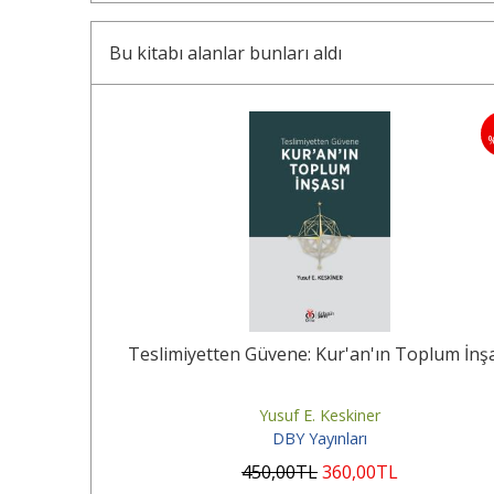
Bu kitabı alanlar bunları aldı
Teslimiyetten Güvene: Kur'an'ın Toplum İnş
Yusuf E. Keskiner
DBY Yayınları
450
,00
TL
360
,00
TL