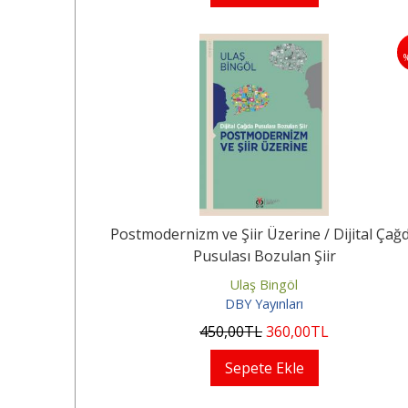
Postmodernizm ve Şiir Üzerine / Dijital Çağ
Pusulası Bozulan Şiir
Ulaş Bingöl
DBY Yayınları
450
,00
TL
360
,00
TL
Sepete Ekle