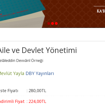
1
2
3
Aile ve Devlet Yönetimi
elâleddin Devvânî Örneği
evlüt Yayla
DBY Yayınları
iste Fiyatı
:
280
,00
TL
ndirimli Fiyat
:
224
,00
TL