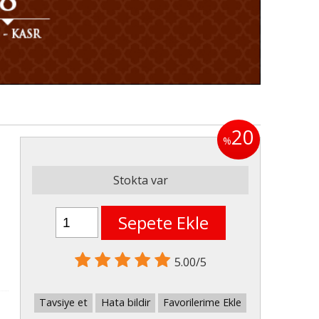
20
%
Stokta var
Sepete Ekle
5.00/5
Tavsiye et
Hata bildir
Favorilerime Ekle