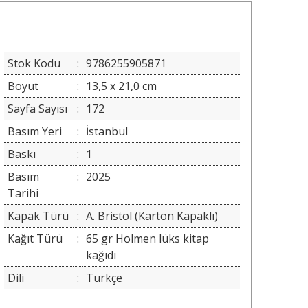
Stok Kodu
:
9786255905871
Boyut
:
13,5 x 21,0 cm
Sayfa Sayısı
:
172
Basım Yeri
:
İstanbul
Baskı
:
1
Basım
:
2025
Tarihi
Kapak Türü
:
A. Bristol (Karton Kapaklı)
Kağıt Türü
:
65 gr Holmen lüks kitap
kağıdı
Dili
:
Türkçe