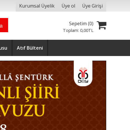
Kurumsal Üyelik
Üye ol
Üye Girişi
Sepetim (
0
)
ra
Toplam:
0
,00
TL
usu
Atıf Bülteni