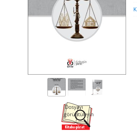
K
Dosyayı
görüntüleyin