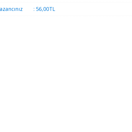
azancınız
:
56
,00
TL