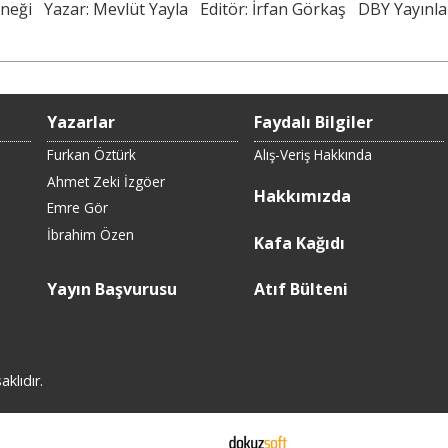
rneği
Yazar: Mevlüt Yayla
Editör: İrfan Görkaş
DBY Yayınlar
Yazarlar
Faydalı Bilgiler
Furkan Öztürk
Alış-Veriş Hakkında
Ahmet Zeki İzgöer
Hakkımızda
Emre Gör
İbrahim Özen
Kafa Kağıdı
Yayın Başvurusu
Atıf Bülteni
klıdır.
E-ticaret