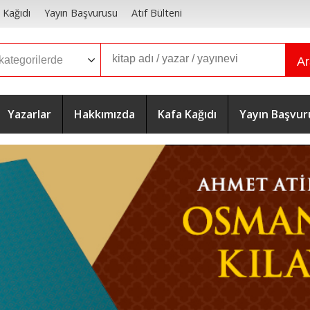
 Kağıdı
Yayın Başvurusu
Atıf Bülteni
A
Yazarlar
Hakkımızda
Kafa Kağıdı
Yayın Başvur