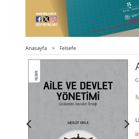
Anasayfa
>
Felsefe
C
M
L
İ