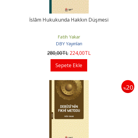
İslâm Hukukunda Hakkın Düşmesi
Fatih Yakar
DBY Yayınları
280
,00
TL
224
,00
TL
Sepete Ekle
20
%