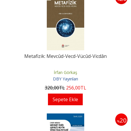
Metafizik: Mevcûd-Vecd-Vücûd-Vicdân
İrfan Görkaş
DBY Yayınları
320
,00
TL
256
,00
TL
Sepete Ekle
20
%