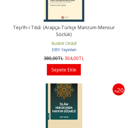
Teşrîh-i Tıbâʿ (Arapça-Türkçe Manzum-Mensur
Sözlük)
Budinli Cihâdî
DBY Yayınları
380
,00
TL
304
,00
TL
Sepete Ekle
20
%