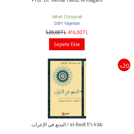
Prof. Dr. Kemal Yavuz Armağanı
Nihat Öztoprak
DBY Yayınları
520
,00
TL
416
,00
TL
Sepete Ekle
20
%
البديع في الإعراب / el-Bedî fi'l-İrâb