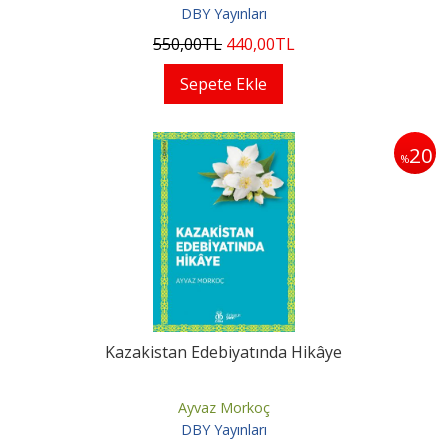
DBY Yayınları
550
,00
TL
440
,00
TL
Sepete Ekle
20
%
Kazakistan Edebiyatında Hikâye
Ayvaz Morkoç
DBY Yayınları