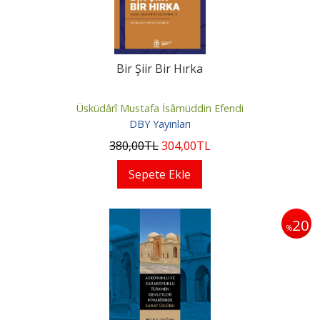
Bir Şiir Bir Hırka
Üsküdârî Mustafa İsâmüddin Efendi
DBY Yayınları
380
,00
TL
304
,00
TL
Sepete Ekle
20
%