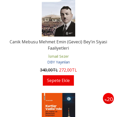
Canik Mebusu Mehmet Emin (Geveci) Bey’in Siyasi
Faaliyetleri
İsmail Sezer
DBY Yayınları
340
,00
TL
272
,00
TL
Sepete Ekle
20
%