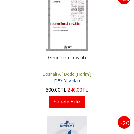
Gencîne-i Levâ’ih
Bosnalı Alî Dede [Harîmî]
DBY Yayınları
300
,00
TL
240
,00
TL
Sepete Ekle
20
%