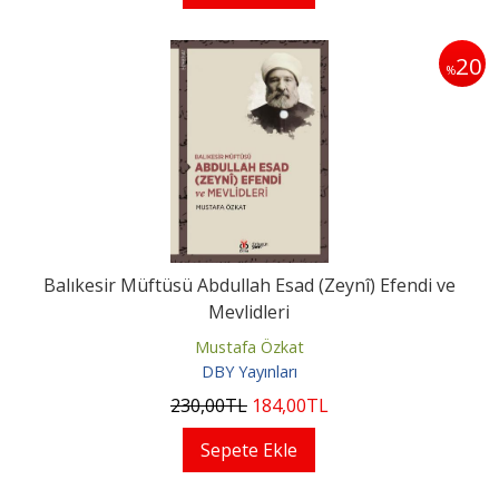
20
%
Balıkesir Müftüsü Abdullah Esad (Zeynî) Efendi ve
Mevlidleri
Mustafa Özkat
DBY Yayınları
230
,00
TL
184
,00
TL
Sepete Ekle