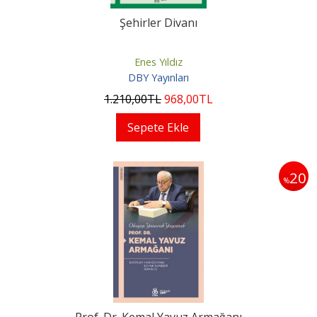
Şehirler Divanı
Enes Yıldız
DBY Yayınları
1.210
,00
TL
968
,00
TL
Sepete Ekle
20
%