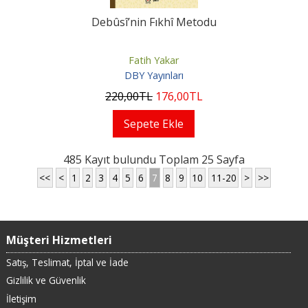
Debûsî’nin Fıkhî Metodu
Fatih Yakar
DBY Yayınları
220
,00
TL
176
,00
TL
Sepete Ekle
485 Kayıt bulundu Toplam 25 Sayfa
<<
<
1
2
3
4
5
6
7
8
9
10
11-20
>
>>
Müşteri Hizmetleri
Satış, Teslimat, İptal ve İade
Gizlilik ve Güvenlik
İletişim