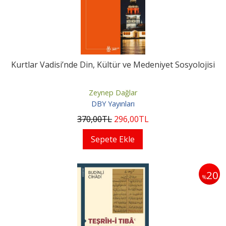
Kurtlar Vadisi’nde Din, Kültür ve Medeniyet Sosyolojisi
Zeynep Dağlar
DBY Yayınları
370
,00
TL
296
,00
TL
Sepete Ekle
20
%