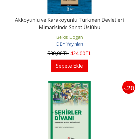
Akkoyunlu ve Karakoyunlu Türkmen Devletleri
Mimarîsinde Sanat Üslûbu
Belkıs Doğan
DBY Yayınları
530
,00
TL
424
,00
TL
Sepete Ekle
20
%