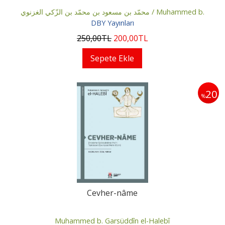
محمّد بن مسعود بن محمّد بن الزّكي الغزنوي / Muhammed b.
DBY Yayınları
Mesud b. Muhammed b. ez-Zekî el-Ğaznevî
250
,00
TL
200
,00
TL
Sepete Ekle
20
%
Cevher-nâme
Muhammed b. Garsüddîn el-Halebî