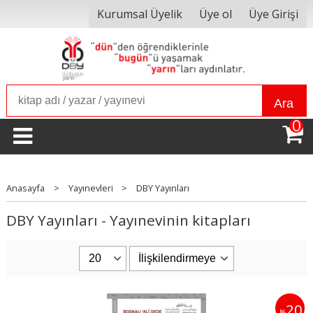
Kurumsal Üyelik
Üye ol
Üye Girişi
Ara
0
Anasayfa
>
Yayınevleri
>
DBY Yayınları
DBY Yayınları - Yayınevinin kitapları
20
%