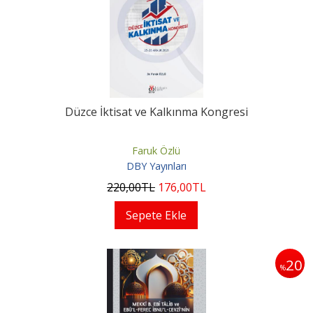
Düzce İktisat ve Kalkınma Kongresi
Faruk Özlü
DBY Yayınları
220
,00
TL
176
,00
TL
Sepete Ekle
20
%