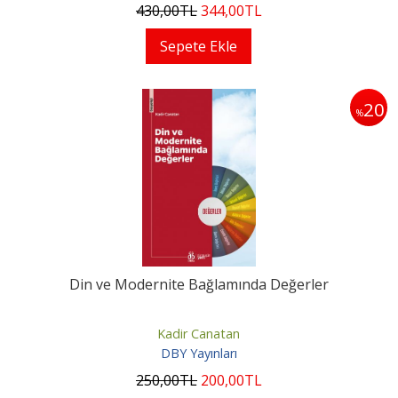
430
,00
TL
344
,00
TL
Sepete Ekle
20
%
Din ve Modernite Bağlamında Değerler
Kadir Canatan
DBY Yayınları
250
,00
TL
200
,00
TL