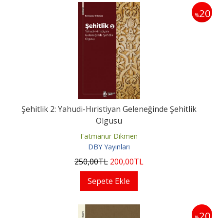
20
%
Şehitlik 2: Yahudi-Hıristiyan Geleneğinde Şehitlik
Olgusu
Fatmanur Dikmen
DBY Yayınları
250
,00
TL
200
,00
TL
Sepete Ekle
20
%