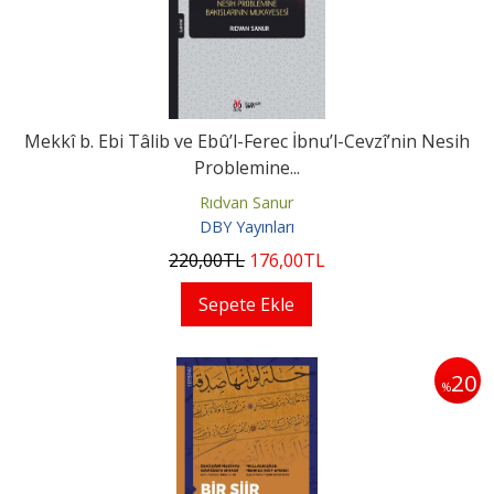
Mekkî b. Ebi Tâlib ve Ebû’l-Ferec İbnu’l-Cevzî’nin Nesih
Problemine...
Rıdvan Sanur
DBY Yayınları
220
,00
TL
176
,00
TL
Sepete Ekle
20
%