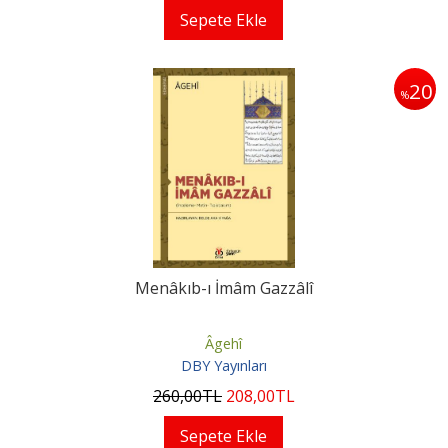
Sepete Ekle
20
%
Menâkıb-ı İmâm Gazzâlî
Âgehî
DBY Yayınları
260
,00
TL
208
,00
TL
Sepete Ekle