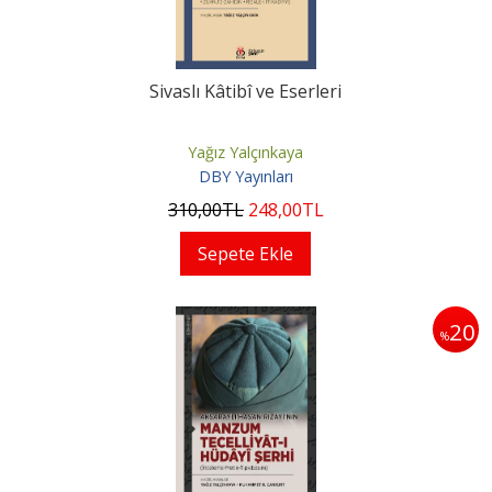
Sivaslı Kâtibî ve Eserleri
Yağız Yalçınkaya
DBY Yayınları
310
,00
TL
248
,00
TL
Sepete Ekle
20
%