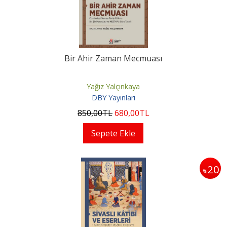
Bir Ahir Zaman Mecmuası
Yağız Yalçınkaya
DBY Yayınları
850
,00
TL
680
,00
TL
Sepete Ekle
20
%