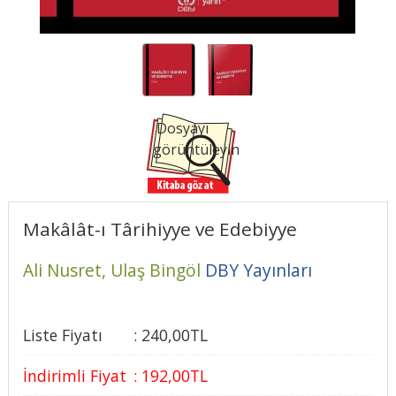
Dosyayı
görüntüleyin
Makâlât-ı Târihiyye ve Edebiyye
Ali Nusret,
Ulaş Bingöl
DBY Yayınları
Liste Fiyatı
:
240
,00
TL
İndirimli Fiyat
:
192
,00
TL