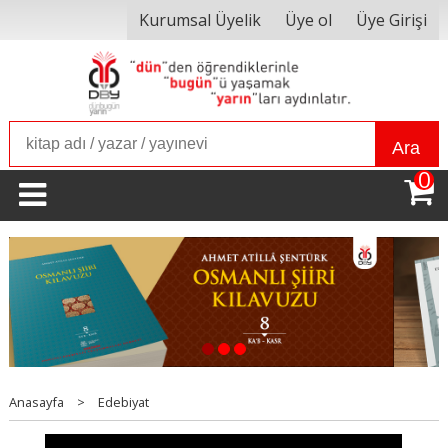
Kurumsal Üyelik
Üye ol
Üye Girişi
Ara
0
1
2
3
Anasayfa
>
Edebiyat