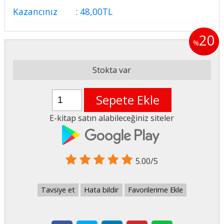
Kazancınız
:
48
,00
TL
20
%
Stokta var
Sepete Ekle
E-kitap satın alabileceğiniz siteler
5.00/5
Tavsiye et
Hata bildir
Favorilerime Ekle