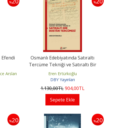
20
20
%
%
 Efendi
Osmanlı Edebiyatında Satıraltı
Tercüme Tekniği ve Satıraltı Bir
Bostân...
Eren Ertürkoğlu
DBY Yayınları
1.130
,00
TL
904
,00
TL
Sepete Ekle
20
20
%
%