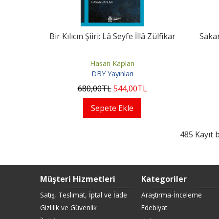
Bir Kılıcın Şiiri: Lâ Seyfe İllâ Zülfikar
Sakar
Hasan Kaplan
DBY Yayınları
680
,00
TL
544
,00
TL
Sepete Ekle
485 Kayıt 
Müşteri Hizmetleri
Kategoriler
Satış, Teslimat, İptal ve İade
Araştırma-İnceleme
Gizlilik ve Güvenlik
Edebiyat