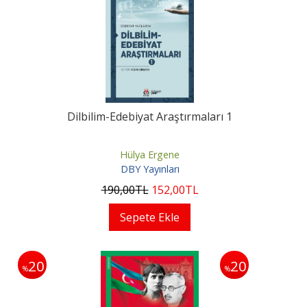
Dilbilim-Edebiyat Araştırmaları 1
Hülya Ergene
DBY Yayınları
190
,00
TL
152
,00
TL
Sepete Ekle
20
20
%
%