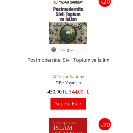
20
%
Postmodernite, Sivil Toplum ve İslâm
Ali Yaşar Sarıbay
DBY Yayınları
430
,00
TL
344
,00
TL
Sepete Ekle
20
%