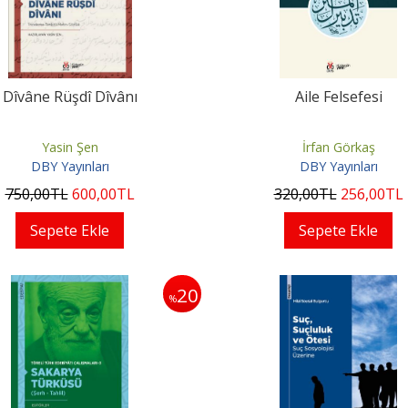
Dîvâne Rüşdî Dîvânı
Aile Felsefesi
Yasin Şen
İrfan Görkaş
DBY Yayınları
DBY Yayınları
750
,00
TL
600
,00
TL
320
,00
TL
256
,00
TL
Sepete Ekle
Sepete Ekle
20
%