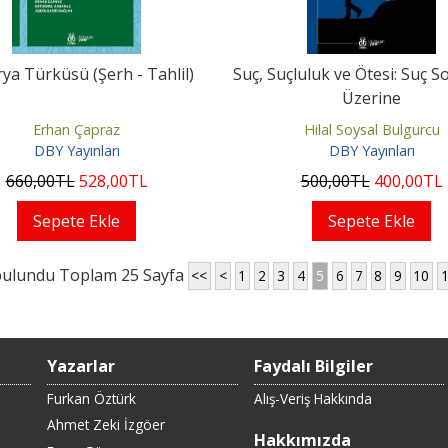
ya Türküsü (Şerh - Tahlil)
Suç, Suçluluk ve Ötesi: Suç So
Üzerine
Erhan Çapraz
Hilal Soysal Bulgurcu
DBY Yayınları
DBY Yayınları
660
,00
TL
528
,00
TL
500
,00
TL
400
,00
TL
Sepete Ekle
Sepete Ekle
bulundu Toplam 25 Sayfa
<<
<
1
2
3
4
5
6
7
8
9
10
Yazarlar
Faydalı Bilgiler
Furkan Öztürk
Alış-Veriş Hakkında
Ahmet Zeki İzgöer
Hakkımızda