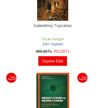
Vadedilmiş Topraklar
Özcan Güngör
DBY Yayınları
490
,00
TL
392
,00
TL
Sepete Ekle
20
20
%
%