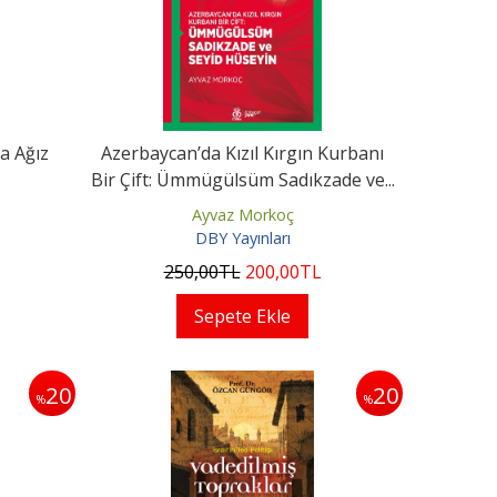
a Ağız
Azerbaycan’da Kızıl Kırgın Kurbanı
Bir Çift: Ümmügülsüm Sadıkzade ve...
Ayvaz Morkoç
DBY Yayınları
250
,00
TL
200
,00
TL
Sepete Ekle
20
20
%
%