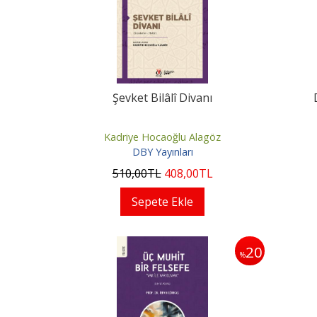
Şevket Bilâlî Divanı
Kadriye Hocaoğlu Alagöz
DBY Yayınları
510
,00
TL
408
,00
TL
Sepete Ekle
20
%