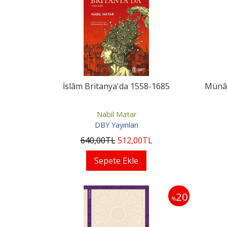
İslâm Britanya'da 1558-1685
Münâz
Nabil Matar
DBY Yayınları
640
,00
TL
512
,00
TL
Sepete Ekle
20
%