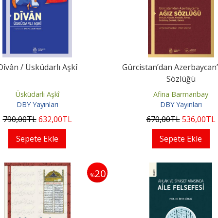
Dîvân / Üsküdarlı Aşkî
Gürcistan’dan Azerbaycan’
Sözlüğü
Üsküdarlı Aşkî
Afina Barmanbay
DBY Yayınları
DBY Yayınları
790
,00
TL
632
,00
TL
670
,00
TL
536
,00
TL
Sepete Ekle
Sepete Ekle
20
%