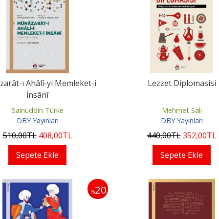
arât-ı Ahâlî-yi Memleket-i
Lezzet Diplomasisi
İnsânî
Sainüddin Türke
Mehmet Sali
DBY Yayınları
DBY Yayınları
510
,00
TL
408
,00
TL
440
,00
TL
352
,00
TL
Sepete Ekle
Sepete Ekle
20
%