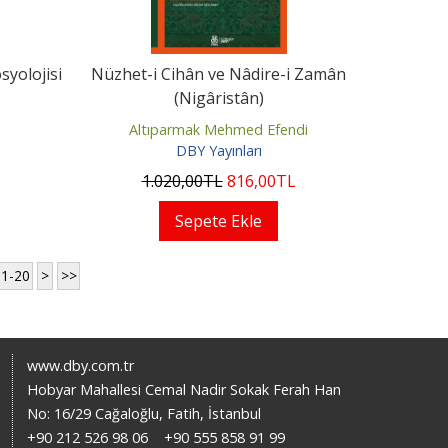
syolojisi
Nüzhet-i Cihân ve Nâdire-i Zamân
(Nigâristân)
Altıparmak Mehmed Efendi
DBY Yayınları
1.020
,00
TL
816
,00
TL
Sepete Ekle
11-20
>
>>
www.dby.com.tr
Hobyar Mahallesi Cemal Nadir Sokak Ferah Han
No: 16/29 Cağaloğlu, Fatih, İstanbul
+90 212 526 98 06
+90 555 858 91 99