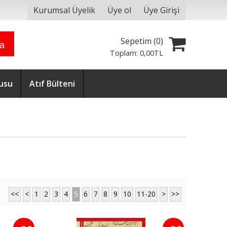
Kurumsal Üyelik
Üye ol
Üye Girişi
Sepetim (
0
)
ra
Toplam:
0
,00
TL
usu
Atıf Bülteni
<<
<
1
2
3
4
5
6
7
8
9
10
11-20
>
>>