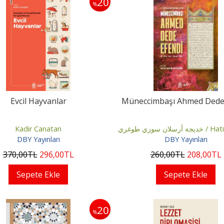
20
%
Evcil Hayvanlar
Müneccimbaşı Ahmed Dede
Kadir Canatan
خديجة أرسلان سوزي طوغري / Hatice Arslan
DBY Yayınları
DBY Yayınları
Sözüdoğru
370
,00
TL
296
,00
TL
260
,00
TL
208
,00
TL
Sepete Ekle
Sepete Ekle
20
%