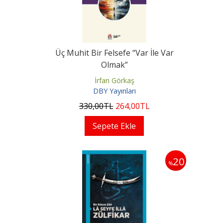
Üç Muhit Bir Felsefe “Var İle Var
Olmak”
İrfan Görkaş
DBY Yayınları
330
,00
TL
264
,00
TL
Sepete Ekle
20
%