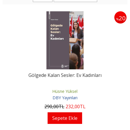
20
%
Gölgede Kalan Sesler: Ev Kadınları
Hüsne Yüksel
DBY Yayınları
290
,00
TL
232
,00
TL
Sepete Ekle