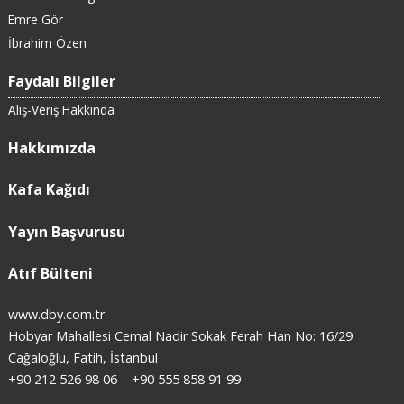
Emre Gör
İbrahim Özen
Faydalı Bilgiler
Alış-Veriş Hakkında
Hakkımızda
Kafa Kağıdı
Yayın Başvurusu
Atıf Bülteni
www.dby.com.tr
Hobyar Mahallesi Cemal Nadir Sokak Ferah Han No: 16/29
Cağaloğlu, Fatih, İstanbul
+90 212 526 98 06
+90 555 858 91 99