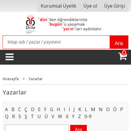
Kurumsal Üyelik
Üye ol
Üye Girişi
Ara
0
Anasayfa
>
Yazarlar
Yazarlar
A
B
C
Ç
D
E
F
G
H
I
İ
J
K
L
M
N
O
Ö
P
Q
R
S
Ş
T
U
Ü
V
W
X
Y
Z
0-9