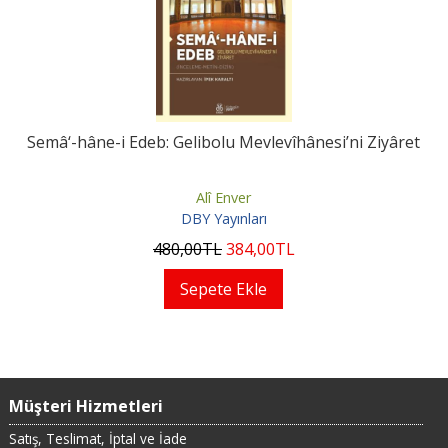
Semâ‘-hâne-i Edeb: Gelibolu Mevlevîhânesi’ni Ziyâret
Alî Enver
DBY Yayınları
480
,00
TL
384
,00
TL
Sepete Ekle
Müşteri Hizmetleri
Satış, Teslimat, İptal ve İade