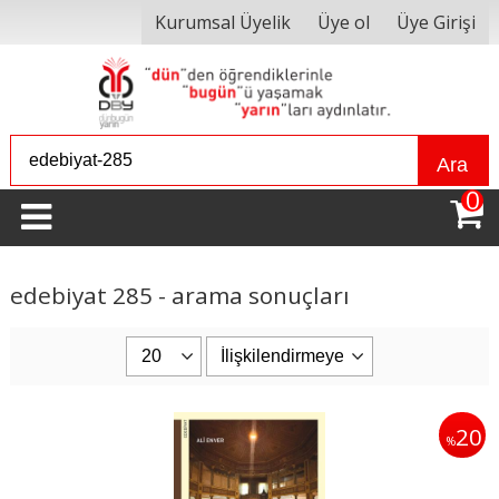
Kurumsal Üyelik
Üye ol
Üye Girişi
Ara
0
edebiyat 285 - arama sonuçları
20
%