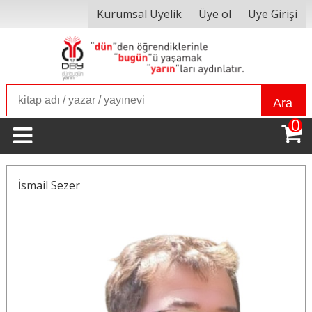
Kurumsal Üyelik
Üye ol
Üye Girişi
Ara
0
İsmail Sezer