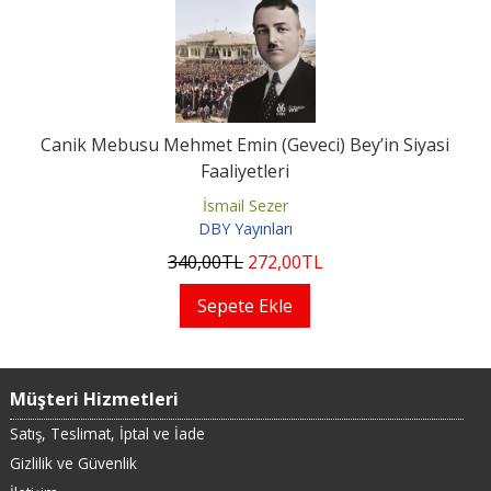
Canik Mebusu Mehmet Emin (Geveci) Bey’in Siyasi
Faaliyetleri
İsmail Sezer
DBY Yayınları
340
,00
TL
272
,00
TL
Sepete Ekle
Müşteri Hizmetleri
Satış, Teslimat, İptal ve İade
Gizlilik ve Güvenlik