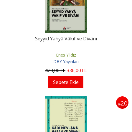
Seyyid Yahyâ Vâkıf ve Dîvânı
Enes Yıldız
DBY Yayınları
420
,00
TL
336
,00
TL
Sepete Ekle
20
%