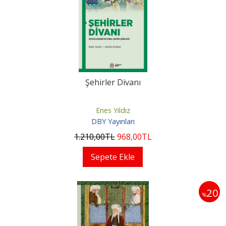
Şehirler Divanı
Enes Yıldız
DBY Yayınları
1.210
,00
TL
968
,00
TL
Sepete Ekle
20
%