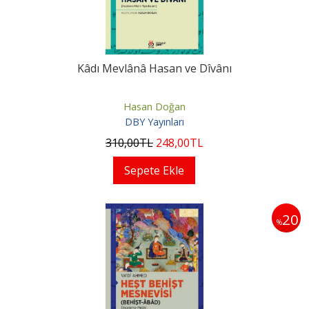
Kâdı Mevlânâ Hasan ve Dîvânı
Hasan Doğan
DBY Yayınları
310
,00
TL
248
,00
TL
Sepete Ekle
20
%