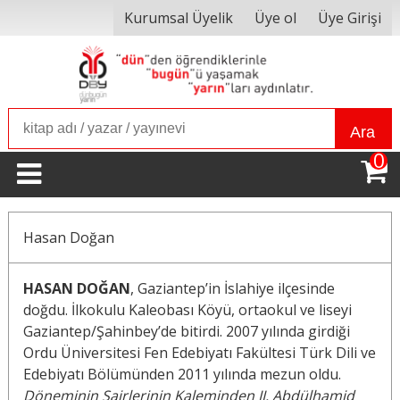
Kurumsal Üyelik
Üye ol
Üye Girişi
Ara
0
Hasan Doğan
HASAN DOĞAN
, Gaziantep’in İslahiye ilçesinde
doğdu. İlkokulu Kaleobası Köyü, ortaokul ve liseyi
Gaziantep/Şahinbey’de bitirdi. 2007 yılında girdiği
Ordu Üniversitesi Fen Edebiyatı Fakültesi Türk Dili ve
Edebiyatı Bölümünden 2011 yılında mezun oldu.
Döneminin Şairlerinin Kaleminden II. Abdülhamid