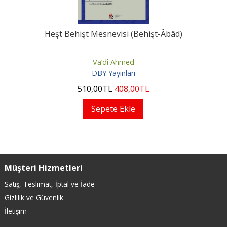
Heşt Behişt Mesnevisi (Behişt-Âbâd)
Va’dî Ahmed
DBY Yayınları
510
,00
TL
408
,00
TL
Sepete Ekle
Müşteri Hizmetleri
Satış, Teslimat, İptal ve İade
Gizlilik ve Güvenlik
İletişim