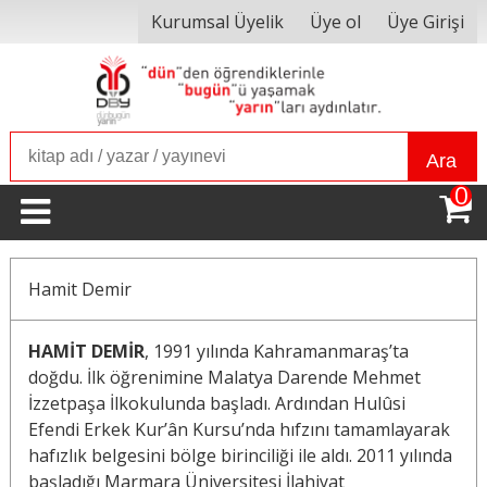
Kurumsal Üyelik
Üye ol
Üye Girişi
Ara
0
Hamit Demir
HAMİT DEMİR
, 1991 yılında Kahramanmaraş’ta
doğdu. İlk öğrenimine Malatya Darende Mehmet
İzzetpaşa İlkokulunda başladı. Ardından Hulûsi
Efendi Erkek Kur’ân Kursu’nda hıfzını tamamlayarak
hafızlık belgesini bölge birinciliği ile aldı. 2011 yılında
başladığı Marmara Üniversitesi İlahiyat