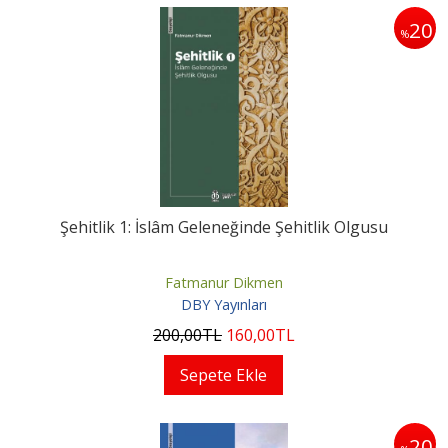
20
%
Şehitlik 1: İslâm Geleneğinde Şehitlik Olgusu
Fatmanur Dikmen
DBY Yayınları
200
,00
TL
160
,00
TL
Sepete Ekle
20