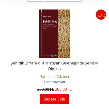
20
%
Şehitlik 2: Yahudi-Hıristiyan Geleneğinde Şehitlik
Olgusu
Fatmanur Dikmen
DBY Yayınları
250
,00
TL
200
,00
TL
Sepete Ekle