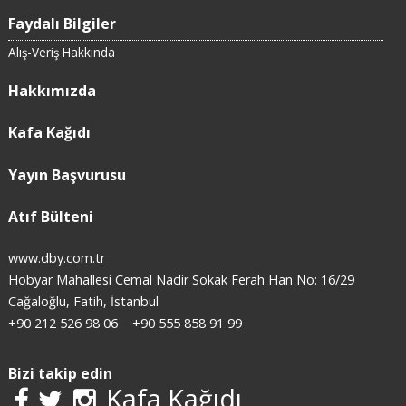
Faydalı Bilgiler
Alış-Veriş Hakkında
Hakkımızda
Kafa Kağıdı
Yayın Başvurusu
Atıf Bülteni
www.dby.com.tr
Hobyar Mahallesi Cemal Nadir Sokak Ferah Han No: 16/29
Cağaloğlu, Fatih, İstanbul
+90 212 526 98 06
+90 555 858 91 99
Bizi takip edin
Kafa Kağıdı