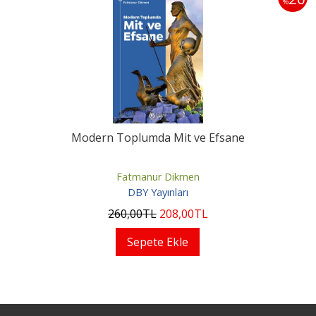
%
Modern Toplumda Mit ve Efsane
Fatmanur Dikmen
DBY Yayınları
260
,00
TL
208
,00
TL
Sepete Ekle