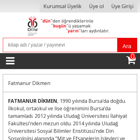
Kurumsal Üyelik
Üye ol
Üye Girişi
Ara
0
Fatmanur Dikmen
FATMANUR DİKMEN
, 1990 yılında Bursa’da doğdu.
İlkokul, ortaokul ve lise öğrenimini Bursa’da
tamamladı. 2012 yılında Uludağ Üniversitesi İlahiyat
Fakültesi’nden mezun oldu. 2014 yılında Uludağ
Üniversitesi Sosyal Bilimler Enstitüsü’nde Din
Sosyolojisi alanında “Mit ve Efsanelerin İşlevleri ve