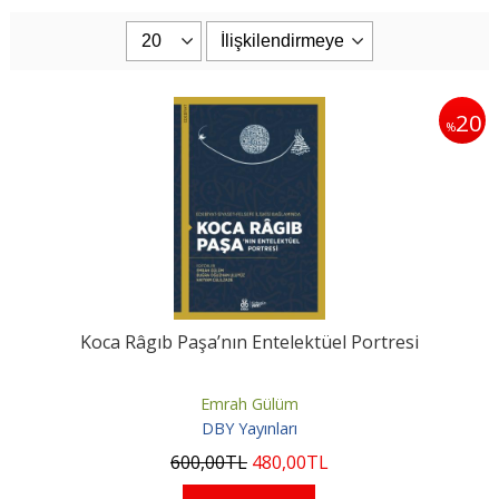
20
%
Koca Râgıb Paşa’nın Entelektüel Portresi
Emrah Gülüm
DBY Yayınları
600
,00
TL
480
,00
TL