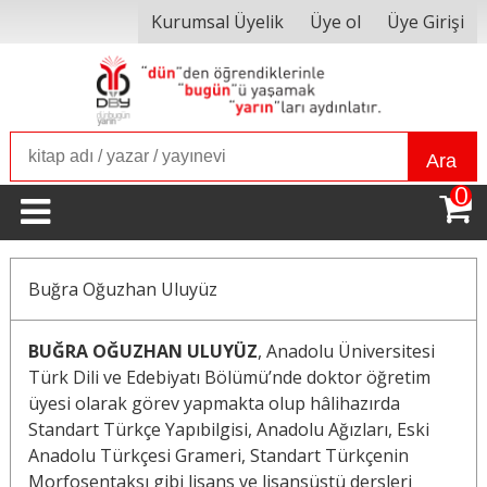
Kurumsal Üyelik
Üye ol
Üye Girişi
Ara
0
Buğra Oğuzhan Uluyüz
BUĞRA OĞUZHAN ULUYÜZ
,
Anadolu Üniversitesi
Türk Dili ve Edebiyatı Bölümü’nde doktor öğretim
üyesi olarak görev yapmakta olup hâlihazırda
Standart Türkçe Yapıbilgisi, Anadolu Ağızları, Eski
Anadolu Türkçesi Grameri, Standart Türkçenin
Morfosentaksı gibi lisans ve lisansüstü dersleri