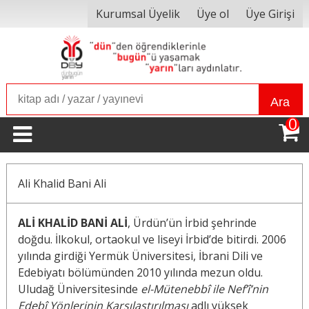
Kurumsal Üyelik
Üye ol
Üye Girişi
Ara
0
Ali Khalid Bani Ali
ALİ KHALİD BANİ ALİ
, Ürdün’ün İrbid şehrinde
doğdu. İlkokul, ortaokul ve liseyi İrbid’de bitirdi. 2006
yılında girdiği Yermük Üniversitesi, İbrani Dili ve
Edebiyatı bölümünden 2010 yılında mezun oldu.
Uludağ Üniversitesinde
el-Mütenebbî ile Nef’î’nin
Edebî Yönlerinin Karşılaştırılması
adlı yüksek