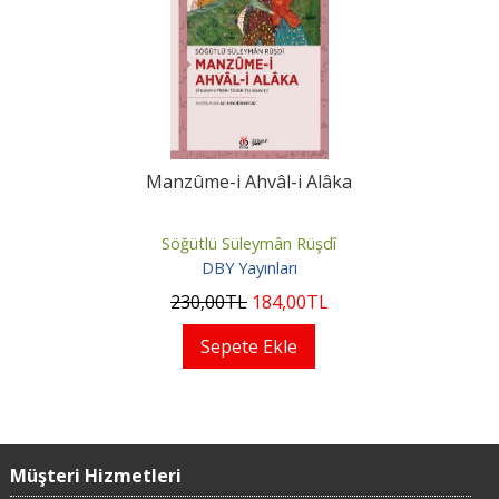
Manzûme-i Ahvâl-i Alâka
Söğütlü Süleymân Rüşdî
DBY Yayınları
230
,00
TL
184
,00
TL
Sepete Ekle
Müşteri Hizmetleri