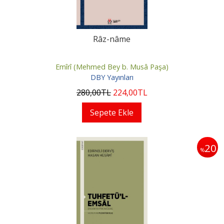
Râz-nâme
Emîrî (Mehmed Bey b. Musâ Paşa)
DBY Yayınları
280
,00
TL
224
,00
TL
Sepete Ekle
20
%