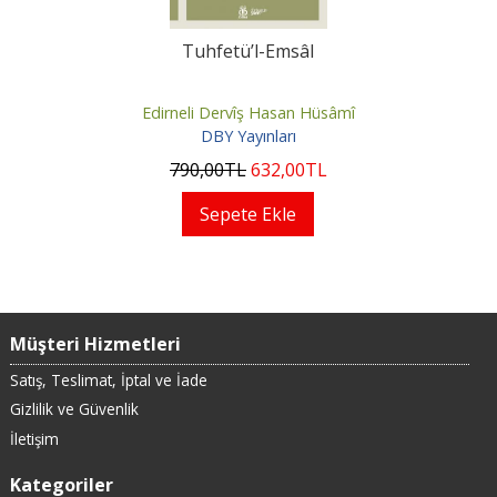
Tuhfetü’l-Emsâl
Edirneli Dervîş Hasan Hüsâmî
DBY Yayınları
790
,00
TL
632
,00
TL
Sepete Ekle
Müşteri Hizmetleri
Satış, Teslimat, İptal ve İade
Gizlilik ve Güvenlik
İletişim
Kategoriler