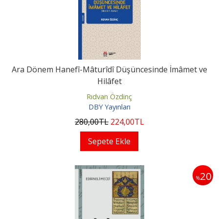
Ara Dönem Hanefî-Mâturîdî Düşüncesinde İmâmet ve
Hilâfet
Rıdvan Özdinç
DBY Yayınları
280
,00
TL
224
,00
TL
Sepete Ekle
20
%