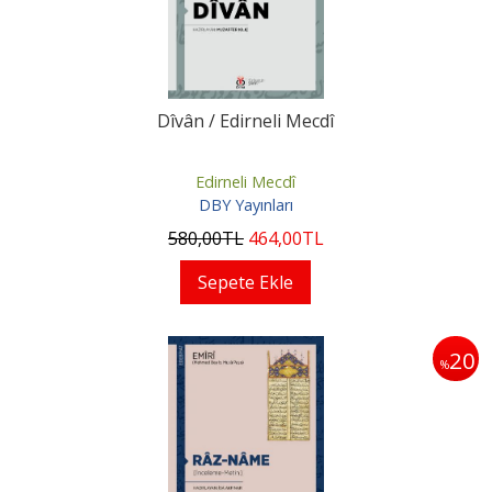
Dîvân / Edirneli Mecdî
Edirneli Mecdî
DBY Yayınları
580
,00
TL
464
,00
TL
Sepete Ekle
20
%