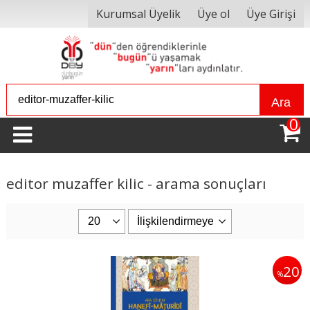
Kurumsal Üyelik
Üye ol
Üye Girişi
Ara
0
editor muzaffer kilic - arama sonuçları
20
%