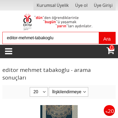
Kurumsal Üyelik
Üye ol
Üye Girişi
Ara
0
editor mehmet tabakoglu - arama
sonuçları
20
%