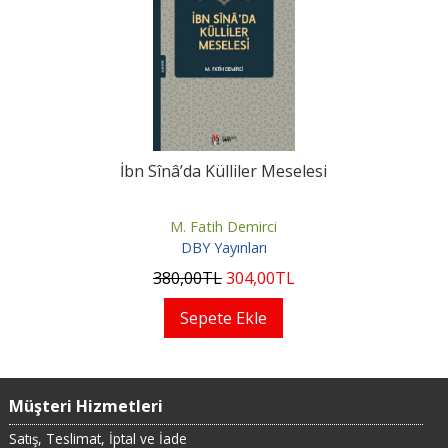
İbn Sînâ’da Külliler Meselesi
M. Fatih Demirci
DBY Yayınları
380
,00
TL
304
,00
TL
Sepete Ekle
Müşteri Hizmetleri
Satış, Teslimat, İptal ve İade