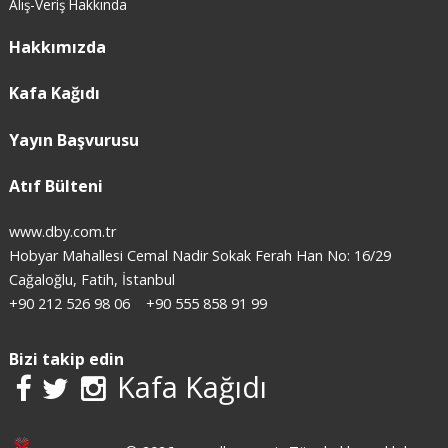
Alış-Veriş Hakkında
Hakkımızda
Kafa Kağıdı
Yayın Başvurusu
Atıf Bülteni
www.dby.com.tr
Hobyar Mahallesi Cemal Nadir Sokak Ferah Han No: 16/29
Cağaloğlu, Fatih, İstanbul
+90 212 526 98 06
+90 555 858 91 99
Bizi takip edin
Kafa Kağıdı