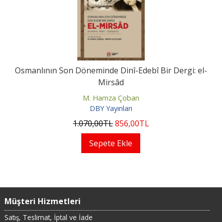
Osmanlının Son Döneminde Dinî-Edebî Bir Dergi: el-
Mirsâd
M. Hamza Çoban
DBY Yayınları
1.070
,00
TL
856
,00
TL
Sepete Ekle
Müşteri Hizmetleri
Satış, Teslimat, İptal ve İade