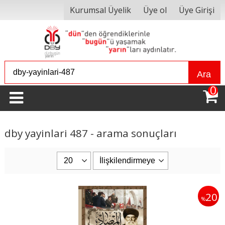
Kurumsal Üyelik
Üye ol
Üye Girişi
Ara
0
dby yayinlari 487 - arama sonuçları
20
%