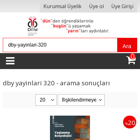
Kurumsal Üyelik
Üye ol
Üye Girişi
Ara
0
dby yayinlari 320 - arama sonuçları
20
%