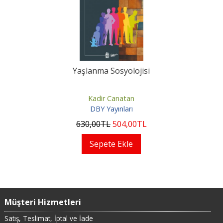
Yaşlanma Sosyolojisi
Kadir Canatan
DBY Yayınları
630
,00
TL
504
,00
TL
Sepete Ekle
Müşteri Hizmetleri
Satış, Teslimat, İptal ve İade